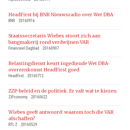
HeadFirst bij BNR Nieuwsradio over Wet DBA
BNR
20160916
-
Staatssecretaris Wiebes stoort zich aan
bangmakerij rond verdwijnen VAR
Financieel Dagblad
20160907
-
Belastingdienst keurt ingediende Wet DBA-
overeenkomst HeadFirst goed
HeadFirst
20160712
-
ZZP-beleid en de politiek. Er valt wat te kiezen.
ZiPconomy
20160622
-
Wiebes geeft antwoord: waarom toch die VAR
afschaffen?
RTL Z
20160529
-