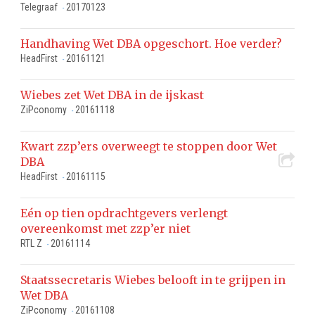
Telegraaf
20170123
-
Handhaving Wet DBA opgeschort. Hoe verder?
HeadFirst
20161121
-
Wiebes zet Wet DBA in de ijskast
ZiPconomy
20161118
-
Kwart zzp’ers overweegt te stoppen door Wet
DBA
HeadFirst
20161115
-
Eén op tien opdrachtgevers verlengt
overeenkomst met zzp’er niet
RTL Z
20161114
-
Staatssecretaris Wiebes belooft in te grijpen in
Wet DBA
ZiPconomy
20161108
-