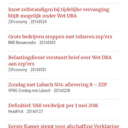
Inzet zelfstandigen bij tijdelijke vervanging
blijft mogelijk onder Wet DBA
ZiPconomy
20160524
-
Grote bedrijven stoppen met inhuren zzp’ers
BNR Nieuwsradio
20160503
-
Belastingdienst verstuurt brief over Wet DBA
aan zzp’ers
ZiPconomy
20160331
-
Zondag met Lubach S04: aflevering 8 – ZZP
VPRO Zondag met Lubach
20160228
-
Definitief: VAR verdwijnt per 1 mei 2016
HeadFirst
20160127
-
Eerste Kamer stemt voor afschaffing Verklaring