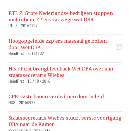
RTL Z: Grote Nederlandse bedrijven stoppen
met inhuur ZP’ers vanwege wet DBA
RTL Z
20161107
-
Hoogopgeleide zzp’ers massaal getroffen
door Wet DBA
HeadFirst
20161102
-
HeadFirst brengt feedback Wet DBA over aan
staatssecretaris Wiebes
HeadFirst
10 / 10 / 2016
-
CPB: vaste banen verdwijnen door beleid
NOS
20160922
-
Staatssecretaris Wiebes stuurt eerste voortgang
DBA naar de Kamer
Rijksoverheid
20160919
-