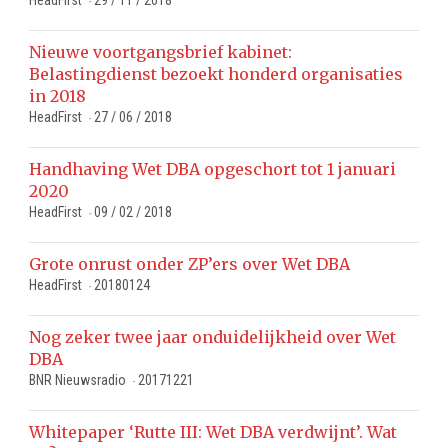
HeadFirst
29 / 11 / 2018
-
Nieuwe voortgangsbrief kabinet:
Belastingdienst bezoekt honderd organisaties
in 2018
HeadFirst
27 / 06 / 2018
-
Handhaving Wet DBA opgeschort tot 1 januari
2020
HeadFirst
09 / 02 / 2018
-
Grote onrust onder ZP’ers over Wet DBA
HeadFirst
20180124
-
Nog zeker twee jaar onduidelijkheid over Wet
DBA
BNR Nieuwsradio
20171221
-
Whitepaper ‘Rutte III: Wet DBA verdwijnt’. Wat